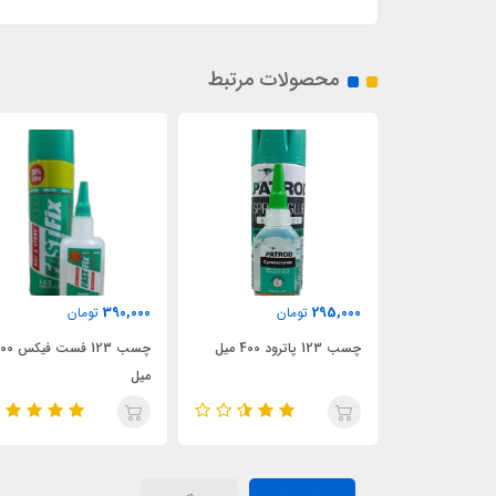
محصولات مرتبط
390,000
295,000
تومان
تومان
چسب 123 پاترود 400 میل
چسب 123 فست فیکس 500
میل