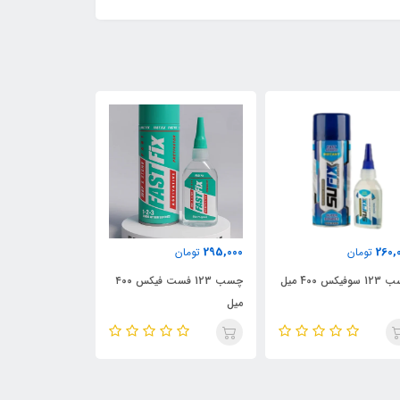
105,000
295,000
مان
تومان
تومان
چسب 123 فست فیکس ۴۰۰
چسب 123 کوچک 100 میل
میل