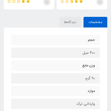
مشخصات
دیدگاه‌ها
حجم
400 میل
وزن مایع
90 گرم
موارد
وارداتی ترک