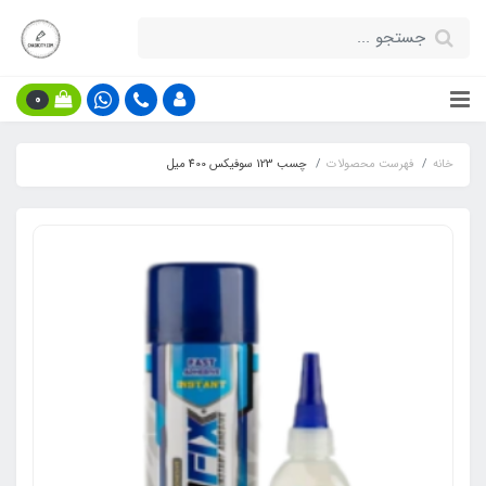
0
خانه
فهرست محصولات
چسب 123 سوفیکس 400 میل