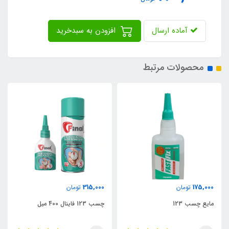
آماده ارسال
افزودن به سبدخرید
محصولات مرتبط
105,000
315,000
تومان
تومان
چسب 123 فاینال 400 میل
چسب 123 کوچک 100 میل