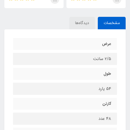
مشخصات
دیدگاه‌ها
عرض
2/5 سانت
طول
54 یارد
کارتن
48 عدد