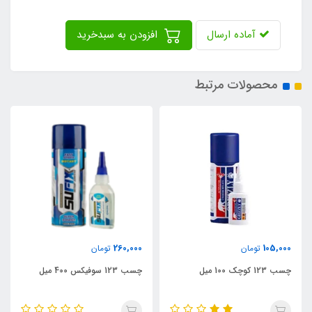
آماده ارسال
افزودن به سبدخرید
محصولات مرتبط
,000
260,000
105,00
تومان
تومان
ب 123 کوچک 100 میل
چسب 123 سوفیکس 400 میل
اسپری چس