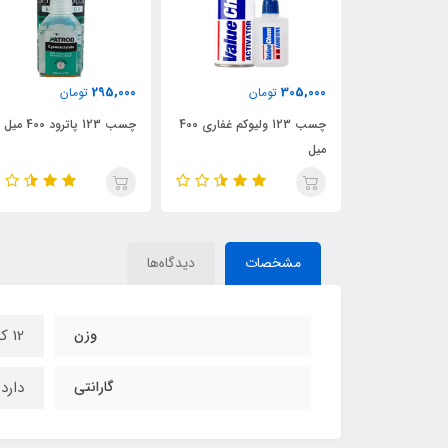
295,000
305,000
ن
تومان
تومان
چسب 123 ولیوکم غفاری 400
چسب 123 پاترود 400 میل
میل
مشخصات
دیدگاه‌ها
وزن
12 کیلو
گارانتی
دارد