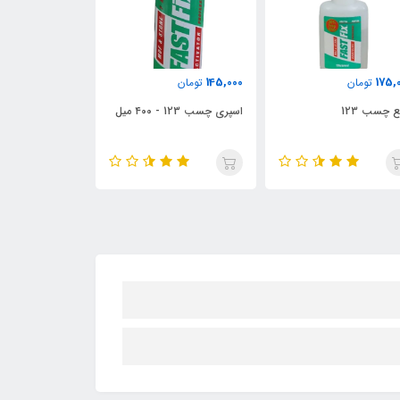
390,000
145,000
175,
تومان
تومان
تومان
ع چسب 123
اسپری چسب 123 - ۴۰۰ میل
میل