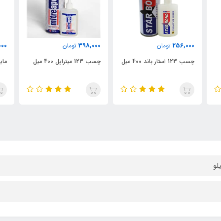
000
398,000
256,000
تومان
تومان
چسب 123 استار باند 400 میل
چسب 123 میتراپل 400 میل
مای