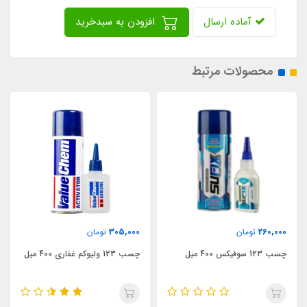
آماده ارسال
افزودن به سبدخرید
محصولات مرتبط
256,000
305,000
ومان
تومان
توما
چسب 123 ولیوکم غفاری 400 میل
چسب 123 استار باند 400 میل