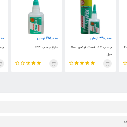
278,000
175,000
تومان
تومان
چسب 123 فست فیکس 500
مایع چسب 123
چسب 123 آرازیم 400 میل
ف