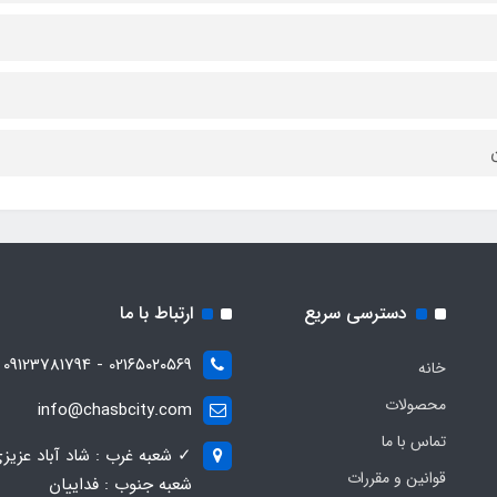
ن
دسترسی سریع
ارتباط با ما
021۶۵۰۲۰۵۶۹ - 09123781794
خانه
محصولات
info@chasbcity.com
تماس با ما
✓ شعبه غرب : شاد آباد عزیز
قوانین و مقررات
شعبه جنوب : فداییان