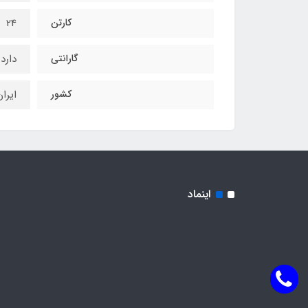
کارتن
24
گارانتی
دارد
کشور
ایرا
اینماد