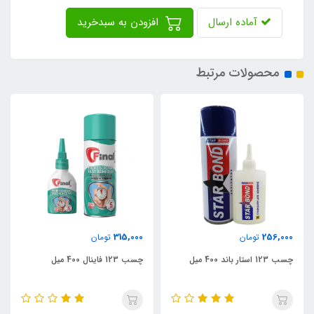
آماده ارسال
افزودن به سبدخرید
محصولات مرتبط
260,000
315,000
ن
تومان
تومان
چسب 123 فاینال 400 میل
چسب 123 سوفیکس 400 میل