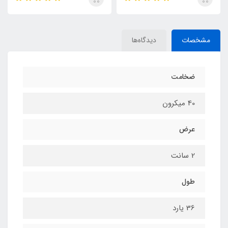
مشخصات
دیدگاه‌ها
ضخامت
40 میکرون
عرض
2 سانت
طول
36 یارد