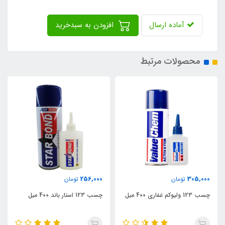
آماده ارسال
افزودن به سبدخرید
محصولات مرتبط
256,000
305,000
تومان
تومان
چسب 123 ولیوکم غفاری 400 میل
چسب 123 استار باند 400 میل