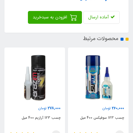
آماده ارسال
افزودن به سبدخرید
محصولات مرتبط
315,000
278,000
تومان
تومان
چسب 123 آرازیم 400 میل
چسب 123 فاینال 400 میل