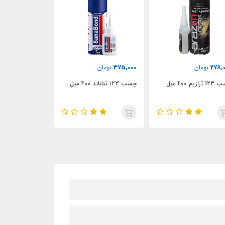
295,000
375,000
278,
تومان
تومان
تومان
رازیم 400 میل
چسب ۱۲۳ ثناباند ۴۰۰ میل
میل