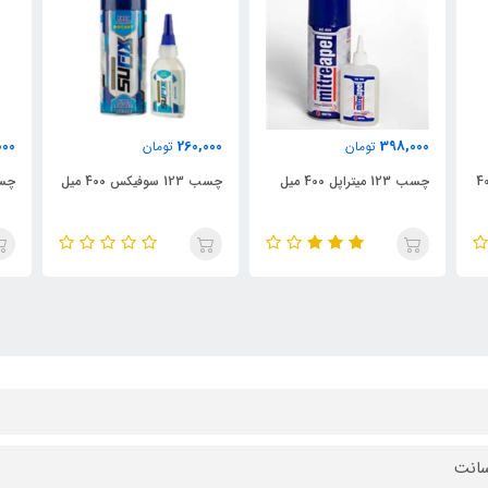
000
260,000
398,000
تومان
تومان
وکم غفاری 400
چسب 123 میتراپل 400 میل
چسب 123 سوفیکس 400 میل
چسب 123 آ