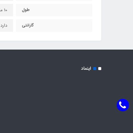
طول
10 متر
گارانتی
دارد
اینماد