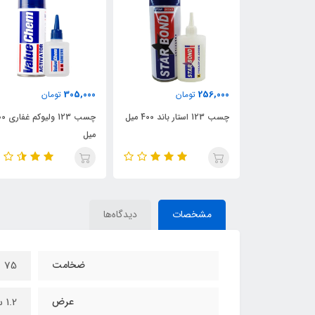
305,000
256,000
تومان
تومان
چسب 123 استار باند 400 میل
چسب 123 ولی
میل
مشخصات
دیدگاه‌ها
ضخامت
75
عرض
1.2 سانت