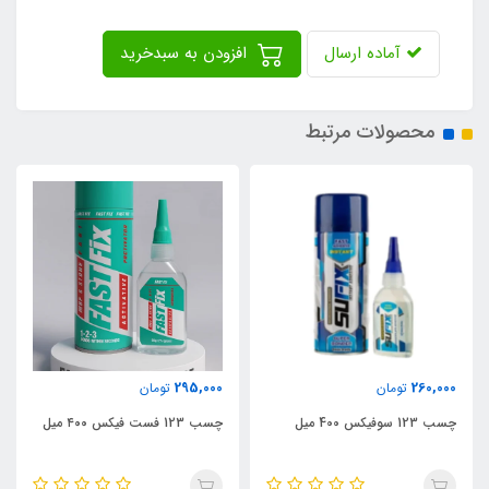
آماده ارسال
افزودن به سبدخرید
محصولات مرتبط
295,000
295,000
تومان
تومان
چسب 123 فست فیکس ۴۰۰ میل
چسب 123 پاترود 400 میل