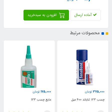
آماده ارسال
افزودن به سبدخرید
محصولات مرتبط
175,000
375,000
تومان
تومان
چسب ۱۲۳ ثناباند ۴۰۰ میل
مایع چسب 123